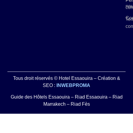
Pol
no
con
Con
Ter
con
Tous droit réservés © Hotel Essaouira – Création &
SEO :
INWEBPROMA
Guide des Hôtels Essaouira
–
Riad Essaouira
–
Riad
Marrakech
–
Riad Fès