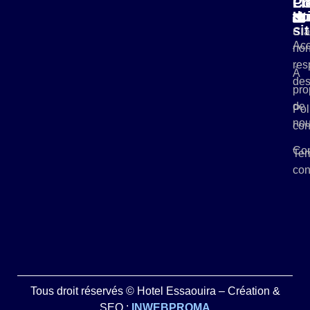
Pl
Li
Co
du
Ut
si
Cla
Acc
non
res
À
des
pro
de
Pol
no
con
Con
Ter
con
Tous droit réservés © Hotel Essaouira – Création &
SEO :
INWEBPROMA