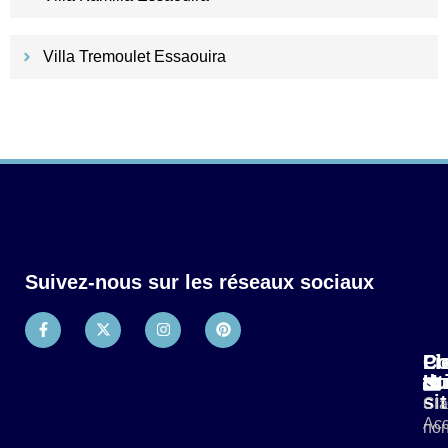
Villa Tremoulet Essaouira
Suivez-nous sur les réseaux sociaux
Pl
Li
Co
du
Ut
si
Cla
Acc
non