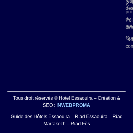
res
À
des
pro
de
Pol
no
con
Con
Ter
con
Tous droit réservés © Hotel Essaouira – Création &
SEO :
INWEBPROMA
Guide des Hôtels Essaouira
–
Riad Essaouira
–
Riad
Marrakech
–
Riad Fès