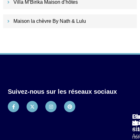
Villa M’Birika Maison d’hôtes
Maison la chèvre By Nath & Lulu
Suivez-nous sur les réseaux sociaux
Pl
Li
Co
du
Ut
si
Cla
Acc
non