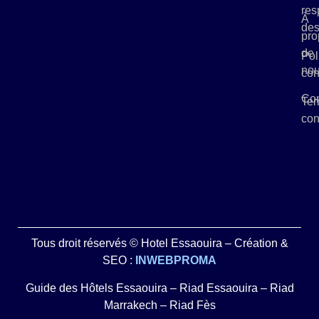
res
À
des
pro
de
Pol
no
con
Con
Ter
con
Tous droit réservés © Hotel Essaouira – Création &
SEO :
INWEBPROMA
Guide des Hôtels Essaouira
–
Riad Essaouira
–
Riad
Marrakech
–
Riad Fès